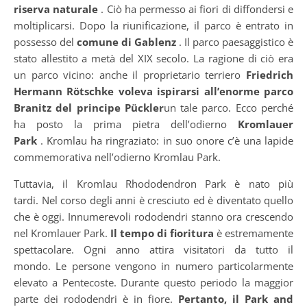
riserva naturale
. Ciò ha permesso ai fiori di diffondersi e
moltiplicarsi. Dopo la riunificazione, il parco è entrato in
possesso del
comune di Gablenz
. Il parco paesaggistico è
stato allestito a metà del XIX secolo. La ragione di ciò era
un parco vicino: anche il proprietario terriero
Friedrich
Hermann Rötschke voleva ispirarsi all’enorme
parco
Branitz del principe Pückler
un tale parco. Ecco perché
ha posto la prima pietra dell’odierno
Kromlauer
Park
. Kromlau ha ringraziato: in suo onore c’è una lapide
commemorativa nell’odierno Kromlau Park.
Tuttavia, il Kromlau Rhododendron Park è nato più
tardi. Nel corso degli anni è cresciuto ed è diventato quello
che è oggi. Innumerevoli rododendri stanno ora crescendo
nel Kromlauer Park.
Il tempo di fioritura
è estremamente
spettacolare. Ogni anno attira visitatori da tutto il
mondo. Le persone vengono in numero particolarmente
elevato a Pentecoste. Durante questo periodo la maggior
parte dei rododendri è in fiore.
Pertanto, il Park and