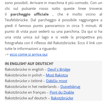
sono possibili. Arrivare in macchina è più comodo. Con un
clic sul pulsante rosso sotto queste linee troverai
il
parcheggio ufficiale
, che è molto vicino al
Teufelsbrücke. Dal parcheggio è possibile raggiungere a
piedi il famoso punto panoramico in circa 5 minuti. Al
punto di vista puoi sederti su una panchina. Da qui si ha
una vista unica sul lago e si vede la prospettiva più
fotografata con il riflesso del Rakotzbrücke. Ecco il link con
tutte le informazioni a riguardo:
–>
ecco come si arriva qui
IN ENGLISH? AUF DEUTSCH?
Rakotzbrücke in english –
Devil´s Bridge
Rakotzbrücke in polish –
Most Rakotza
Rakotzbrücke v češtině –
Dáblův most
Rakotzbrücke in het nederlands –
Duivelsbrug
Rakotzbrücke en français –
Pont du Diable
Rakotzbrücke auf deutsch –
Rakotzbrücke